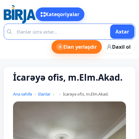
Kateqoriyalar
Axtar
+
Elan yerləşdir
Daxil ol
İcarəyə ofis, m.Elm.Akad.
Ana səhifə
Elanlar
İcarəyə ofis, m.Elm.Akad.