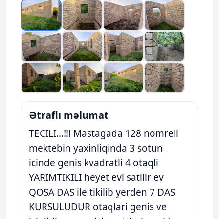
Ətraflı məlumat
TECILI...!!! Mastagada 128 nomreli
mektebin yaxinliqinda 3 sotun
icinde genis kvadratli 4 otaqli
YARIMTIKILI heyet evi satilir ev
QOSA DAS ile tikilib yerden 7 DAS
KURSULUDUR otaqlari genis ve