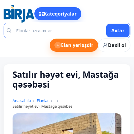
Kateqoriyalar
Axtar
+
Elan yerləşdir
Daxil ol
Satılır həyət evi, Mastağa
qəsəbəsi
Ana səhifə
Elanlar
Satılır həyət evi, Mastağa qəsəbəsi