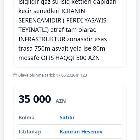
isiqlidir qaz su isiq xettleri qapidan
kecir senedleri ICRANIN
SERENCAMIDIR ( FERDI YASAYIS
TEYINATLI) etraf tam olaraq
INFRASTRUKTUR zonasidir esas
trasa 750m asvalt yola ise 80m
mesafe OFIS HAQQI 500 AZN
Əlavə olunma tarixi: 17.06.2026
123
35 000
AZN
Bölmə
Satılır
İstifadəçi
Kamran Hesenov