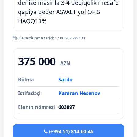
denize masinla 3-4 deqiqelik mesafe
qapiya qeder ASVALT yol OFIS
HAQQI 1%
Əlavə olunma tarixi: 17.06.2026
134
375 000
AZN
Bölmə
Satılır
İstifadəçi
Kamran Hesenov
Elanın nömrəsi
603897
(+994 51) 814-60-46