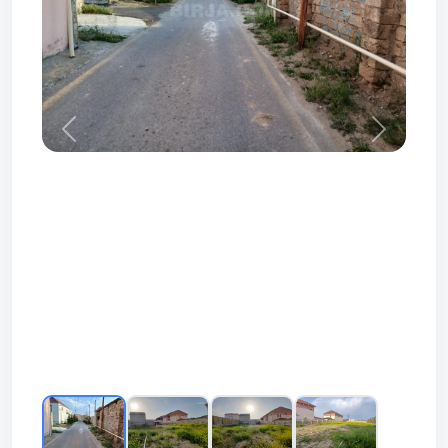
Prev
Next