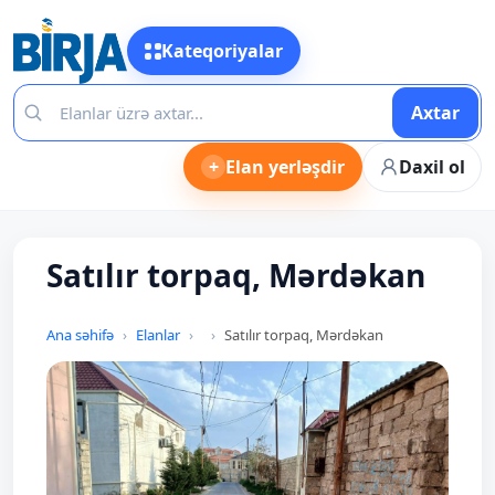
Kateqoriyalar
Axtar
+
Elan yerləşdir
Daxil ol
Satılır torpaq, Mərdəkan
Ana səhifə
Elanlar
Satılır torpaq, Mərdəkan