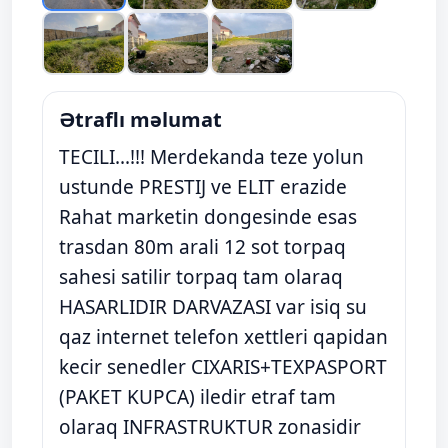
Ətraflı məlumat
TECILI...!!! Merdekanda teze yolun
ustunde PRESTIJ ve ELIT erazide
Rahat marketin dongesinde esas
trasdan 80m arali 12 sot torpaq
sahesi satilir torpaq tam olaraq
HASARLIDIR DARVAZASI var isiq su
qaz internet telefon xettleri qapidan
kecir senedler CIXARIS+TEXPASPORT
(PAKET KUPCA) iledir etraf tam
olaraq INFRASTRUKTUR zonasidir