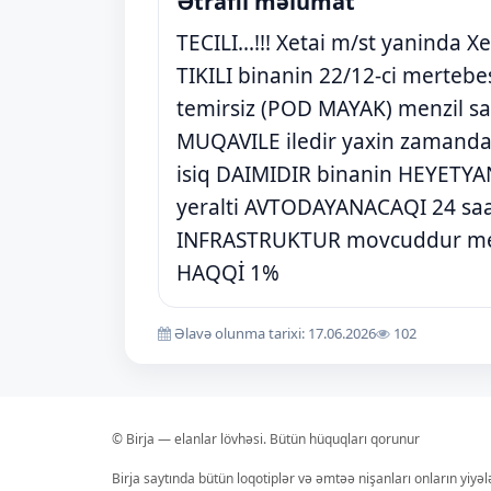
Ətraflı məlumat
TECILI...!!! Xetai m/st yaninda 
TIKILI binanin 22/12-ci merteb
temirsiz (POD MAYAK) menzil sati
MUQAVILE iledir yaxin zamanda 
isiq DAIMIDIR binanin HEYETYAN
yeralti AVTODAYANACAQI 24 saa
INFRASTRUKTUR movcuddur metr
HAQQİ 1%
Əlavə olunma tarixi: 17.06.2026
102
© Birja — elanlar lövhəsi. Bütün hüquqları qorunur
Birja saytında bütün loqotiplər və əmtəə nişanları onların yiyə