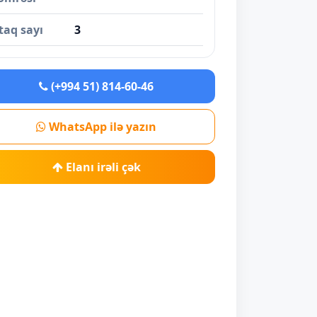
taq sayı
3
(+994 51) 814-60-46
WhatsApp ilə yazın
Elanı irəli çək