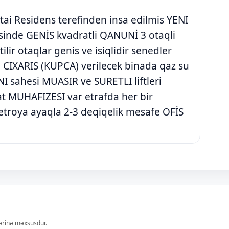
Xetai Residens terefinden insa edilmis YENI
esinde GENİS kvadratli QANUNİ 3 otaqli
lir otaqlar genis ve isiqlidir senedler
CIXARIS (KUPCA) verilecek binada qaz su
I sahesi MUASIR ve SURETLI liftleri
t MUHAFIZESI var etrafda her bir
oya ayaqla 2-3 deqiqelik mesafe OFİS
lərinə məxsusdur.