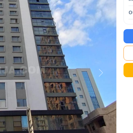
O
Next