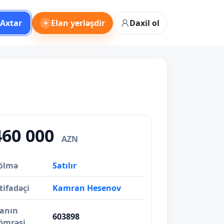
Axtar
+
Elan yerləşdir
Daxil ol
460 000
AZN
ölmə
Satılır
tifadəçi
Kamran Hesenov
lanın
603898
ömrəsi