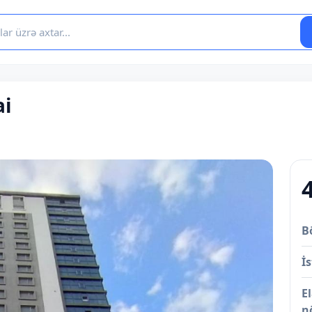
ai
B
İs
E
n