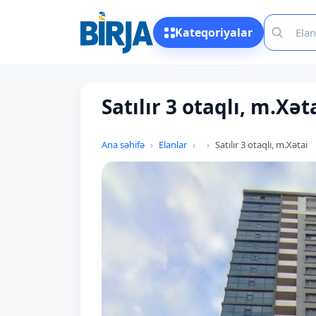
Kateqoriyalar
Satılır 3 otaqlı, m.Xət
Ana səhifə
Elanlar
Satılır 3 otaqlı, m.Xətai