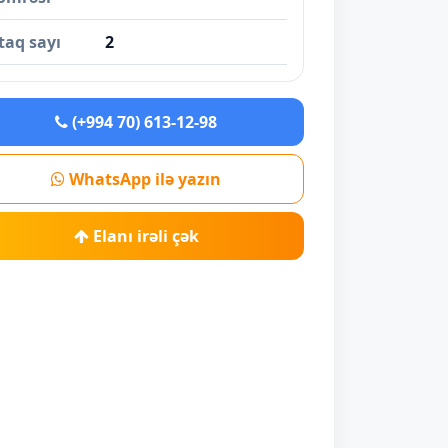
taq sayı
2
(+994 70) 613-12-98
WhatsApp ilə yazın
Elanı irəli çək