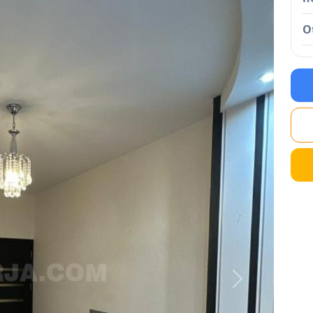
O
Next