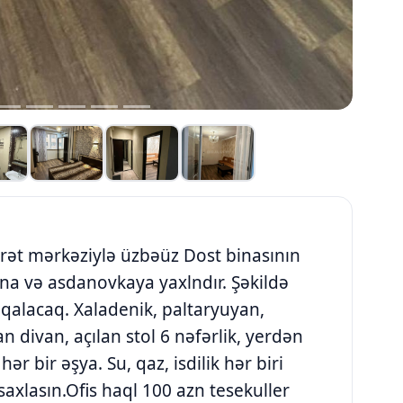
arət mərkəziylə üzbəüz Dost binasının
lna və asdanovkaya yaxlndır. Şəkildə
 qalacaq. Xaladenik, paltaryuyan,
n divan, açılan stol 6 nəfərlik, yerdən
ər bir əşya. Su, qaz, isdilik hər biri
saxlasın.Ofis haql 100 azn tesekuller