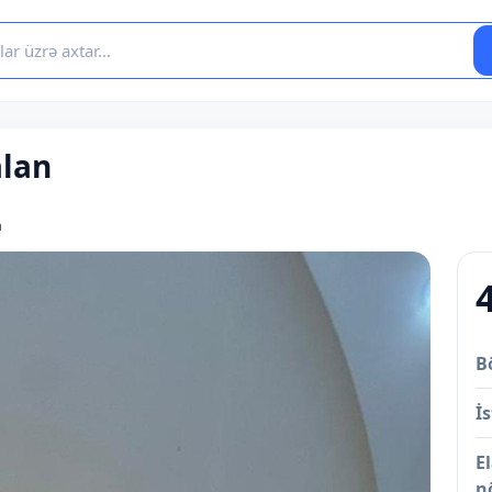
alan
n
B
İs
E
n