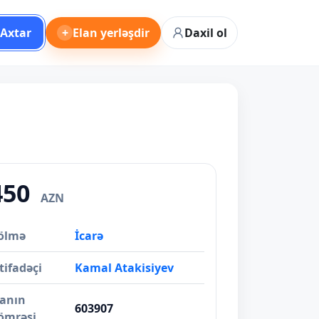
Axtar
+
Elan yerləşdir
Daxil ol
450
AZN
ölmə
İcarə
tifadəçi
Kamal Atakisiyev
lanın
603907
ömrəsi