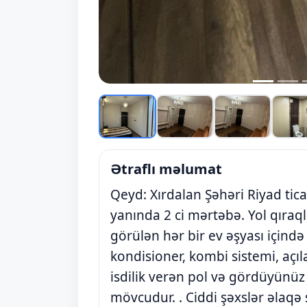
Ətraflı məlumat
Qeyd: Xırdalan Şəhəri Riyad tic
yanında 2 ci mərtəbə. Yol qıraq
görülən hər bir ev əşyası içində
kondisioner, kombi sistemi, açıla
isdilik verən pol və gördüyünüz h
mövcudur. . Ciddi şəxslər əlaqə 