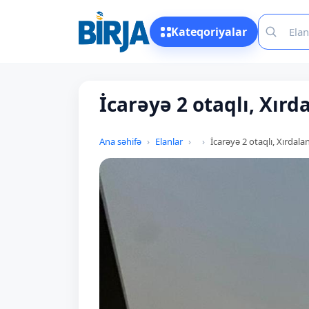
Kateqoriyalar
İcarəyə 2 otaqlı, Xırd
Ana səhifə
Elanlar
İcarəyə 2 otaqlı, Xırdala