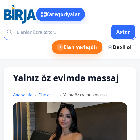
Kateqoriyalar
Axtar
+
Elan yerləşdir
Daxil ol
Yalnız öz evimdə massaj
Ana səhifə
Elanlar
Yalnız öz evimdə massaj