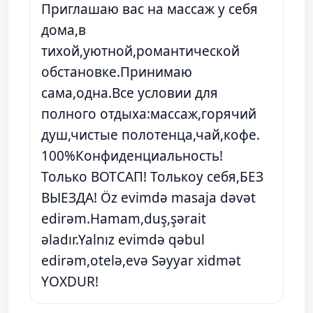
Приглашаю вас на массаж у себя
дома,в
тихой,уютной,романтической
обстановке.Принимаю
сама,одна.Все условии для
полного отдыха:массаж,горячий
душ,чистые полотенца,чай,кофе.
100%Конфиденциальность!
Только ВОТСАП! Толькоу себя,БЕЗ
ВЫЕЗДА! Öz evimdə masaja dəvət
edirəm.Hamam,duş,şərait
əladır.Yalnız evimdə qəbul
edirəm,otelə,evə Səyyar xidmət
YOXDUR!