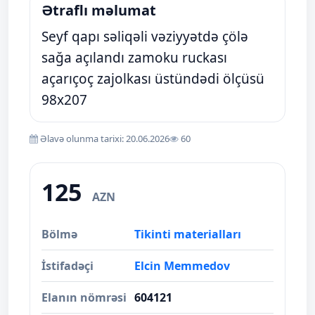
Ətraflı məlumat
Seyf qapı səliqəli vəziyyətdə çölə
sağa açılandı zamoku ruckası
açarıçoç zajolkası üstündədi ölçüsü
98x207
Əlavə olunma tarixi: 20.06.2026
60
125
AZN
Bölmə
Tikinti materialları
İstifadəçi
Elcin Memmedov
Elanın nömrəsi
604121