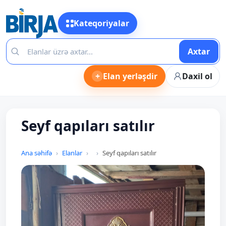
Kateqoriyalar
Axtar
+
Elan yerləşdir
Daxil ol
Seyf qapıları satılır
Ana səhifə
Elanlar
Seyf qapıları satılır