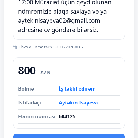
17:00 Müraciət üçün qeyd olunan
nömrəmizlə əlaqə saxlaya və ya
aytekinisayeva02@gmail.com
adresinə cv göndərə bilərsiz.
Əlavə olunma tarixi: 20.06.2026
67
800
AZN
Bölmə
İş təklif edirəm
İstifadəçi
Aytəkin İsayeva
Elanın nömrəsi
604125