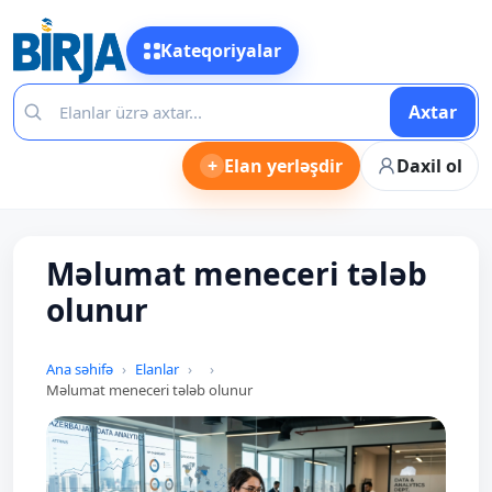
Kateqoriyalar
Axtar
+
Elan yerləşdir
Daxil ol
Məlumat meneceri tələb
olunur
Ana səhifə
Elanlar
Məlumat meneceri tələb olunur