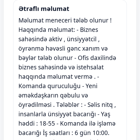
Ətraflı məlumat
Məlumat meneceri tələb olunur !
Haqqında məlumat: - Biznes
sahəsində aktiv , ünsiyyətcil ,
öyrənmə həvəsli gənc xanım və
bəylər tələb olunur - Ofis daxilində
biznes sahəsində və istehsalat
haqqında məlumat vermə . -
Komanda quruculuğu - Yeni
əməkdaşkarın qəbulu və
öyrədilməsi . Tələblər : - Səlis nitq ,
insanlarla ünsiyyət bacarığı - Yaş
həddi : 18-55 - Komanda ilə işləmə
bacarığı İş saatları : 6 gün 10:00.