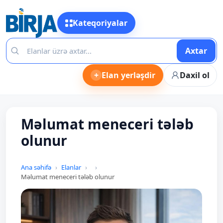
Kateqoriyalar
Axtar
+
Elan yerləşdir
Daxil ol
Məlumat meneceri tələb
olunur
Ana səhifə
Elanlar
Məlumat meneceri tələb olunur