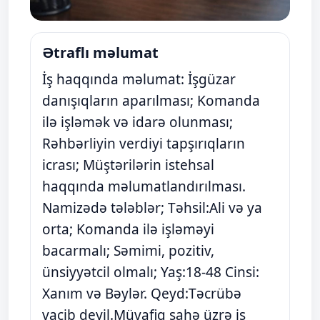
Ətraflı məlumat
İş haqqında məlumat: İşgüzar
danışıqların aparılması; Komanda
ilə işləmək və idarə olunması;
Rəhbərliyin verdiyi tapşırıqların
icrası; Müştərilərin istehsal
haqqında məlumatlandırılması.
Namizədə tələblər; Təhsil:Ali və ya
orta; Komanda ilə işləməyi
bacarmalı; Səmimi, pozitiv,
ünsiyyətcil olmalı; Yaş:18-48 Cinsi:
Xanım və Bəylər. Qeyd:Təcrübə
vacib deyil.Müvafiq sahə üzrə iş