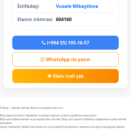
İstifadəçi
Vusale Mikayilova
Elanın nömrəsi
604160
(+994 55) 105-16-57
WhatsApp ilə yazın
Elanı irəli çək
© Birja — elanlar lövhəsi. Bütün hüquqları qorunur
Birja saytında bütün loqotiplər və əmtəə nişanları onların yiyələrinə məxsusdur.
Birja-dan istifadə etmək və ya saytda elan vermək, Birja.com saytının istifadəçi razılaşmasını qəbul etmək
deməkdir.
Saytın rəhbərliyi reklam bannerlərinin və yerləşdirilmiş elanların məzmununa görə məsuliyyət daşımır.