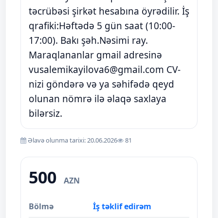
təcrübəsi şirkət hesabına öyrədilir. İş
qrafiki:Həftədə 5 gün saat (10:00-
17:00). Bakı şəh.Nəsimi ray.
Maraqlananlar gmail adresinə
vusalemikayilova6@gmail.com
CV-
nizi göndərə və ya səhifədə qeyd
olunan nömrə ilə əlaqə saxlaya
bilərsiz.
Əlavə olunma tarixi: 20.06.2026
81
500
AZN
Bölmə
İş təklif edirəm