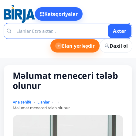
Kateqoriyalar
Axtar
+
Elan yerləşdir
Daxil ol
Məlumat meneceri tələb
olunur
Ana səhifə
Elanlar
Məlumat meneceri tələb olunur