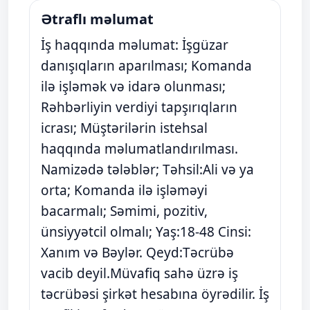
Ətraflı məlumat
İş haqqında məlumat: İşgüzar
danışıqların aparılması; Komanda
ilə işləmək və idarə olunması;
Rəhbərliyin verdiyi tapşırıqların
icrası; Müştərilərin istehsal
haqqında məlumatlandırılması.
Namizədə tələblər; Təhsil:Ali və ya
orta; Komanda ilə işləməyi
bacarmalı; Səmimi, pozitiv,
ünsiyyətcil olmalı; Yaş:18-48 Cinsi:
Xanım və Bəylər. Qeyd:Təcrübə
vacib deyil.Müvafiq sahə üzrə iş
təcrübəsi şirkət hesabına öyrədilir. İş