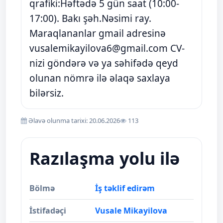
qrafiki:Həftədə 5 gün saat (10:00-
17:00). Bakı şəh.Nəsimi ray.
Maraqlananlar gmail adresinə
vusalemikayilova6@gmail.com
CV-
nizi göndərə və ya səhifədə qeyd
olunan nömrə ilə əlaqə saxlaya
bilərsiz.
Əlavə olunma tarixi: 20.06.2026
113
Razılaşma yolu ilə
Bölmə
İş təklif edirəm
İstifadəçi
Vusale Mikayilova