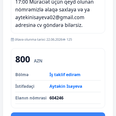
17:00 Müraciət üçün qeyd olunan
nömrəmizlə əlaqə saxlaya və ya
aytekinisayeva02@gmail.com
adresinə cv göndərə bilərsiz.
Əlavə olunma tarixi: 22.06.2026
125
800
AZN
Bölmə
İş təklif edirəm
İstifadəçi
Aytəkin Isayeva
Elanın nömrəsi
604246