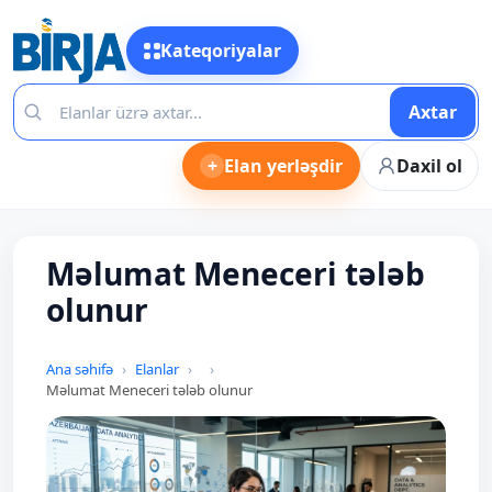
Kateqoriyalar
Axtar
+
Elan yerləşdir
Daxil ol
Məlumat Meneceri tələb
olunur
Ana səhifə
Elanlar
Məlumat Meneceri tələb olunur