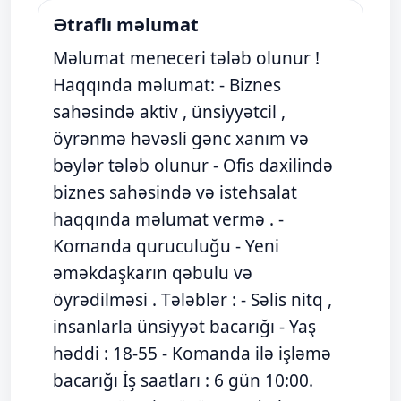
Ətraflı məlumat
Məlumat meneceri tələb olunur !
Haqqında məlumat: - Biznes
sahəsində aktiv , ünsiyyətcil ,
öyrənmə həvəsli gənc xanım və
bəylər tələb olunur - Ofis daxilində
biznes sahəsində və istehsalat
haqqında məlumat vermə . -
Komanda quruculuğu - Yeni
əməkdaşkarın qəbulu və
öyrədilməsi . Tələblər : - Səlis nitq ,
insanlarla ünsiyyət bacarığı - Yaş
həddi : 18-55 - Komanda ilə işləmə
bacarığı İş saatları : 6 gün 10:00.