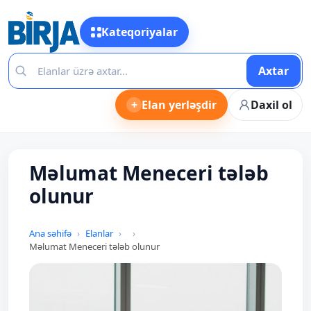
Kateqoriyalar
Axtar
+
Elan yerləşdir
Daxil ol
Məlumat Meneceri tələb
olunur
Ana səhifə
Elanlar
Məlumat Meneceri tələb olunur