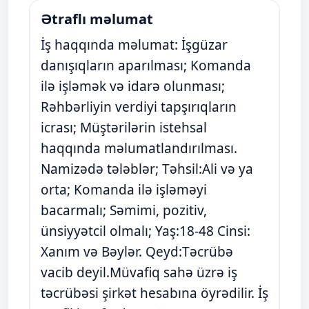
Ətraflı məlumat
İş haqqında məlumat: İşgüzar
danışıqların aparılması; Komanda
ilə işləmək və idarə olunması;
Rəhbərliyin verdiyi tapşırıqların
icrası; Müştərilərin istehsal
haqqında məlumatlandırılması.
Namizədə tələblər; Təhsil:Ali və ya
orta; Komanda ilə işləməyi
bacarmalı; Səmimi, pozitiv,
ünsiyyətcil olmalı; Yaş:18-48 Cinsi:
Xanım və Bəylər. Qeyd:Təcrübə
vacib deyil.Müvafiq sahə üzrə iş
təcrübəsi şirkət hesabına öyrədilir. İş