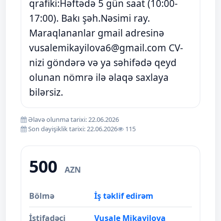
qrafiki:Həftədə 5 gün saat (10:00-
17:00). Bakı şəh.Nəsimi ray.
Maraqlananlar gmail adresinə
vusalemikayilova6@gmail.com
CV-
nizi göndərə və ya səhifədə qeyd
olunan nömrə ilə əlaqə saxlaya
bilərsiz.
Əlavə olunma tarixi: 22.06.2026
Son dəyişiklik tarixi: 22.06.2026
115
500
AZN
Bölmə
İş təklif edirəm
İstifadəçi
Vusale Mikayilova