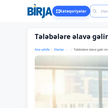
Kateqoriyalar
Tələbələre əlavə gəli
Ana səhifə
Elanlar
Tələbələre əlavə gəlir i