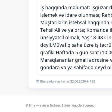
İş haqqında məlumat: İşgüzar d
işləmək və idarə olunması; Rəhbər
Müştərilərin istehsal haqqında
Təhsil:Ali və ya orta; Komanda i
ünsiyyətcil olmalı; Yaş:18-48 Ci
deyil.Müvafiq sahə üzrə iş təcrüb
qrafiki:Həftədə 5 gün saat (10:0
Maraqlananlar gmail adresinə
göndərə və ya səhifədə qeyd olu
Əlavə olunma tarixi: 22.06.2026
135
© Birja — elanlar lövhəsi. Bütün hüquqları qorunur