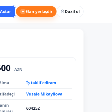
Axtar
+
Elan yerləşdir
Daxil ol
500
AZN
ölmə
İş təklif edirəm
tifadəçi
Vusale Mikayilova
lanın
604252
ömrəsi