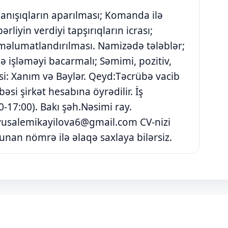
anışıqların aparılması; Komanda ilə
liyin verdiyi tapşırıqların icrası;
 məlumatlandırılması. Namizədə tələblər;
lə işləməyi bacarmalı; Səmimi, pozitiv,
nsi: Xanım və Bəylər. Qeyd:Təcrübə vacib
əsi şirkət hesabına öyrədilir. İş
0-17:00). Bakı şəh.Nəsimi ray.
vusalemikayilova6@gmail.com
CV-nizi
nan nömrə ilə əlaqə saxlaya bilərsiz.