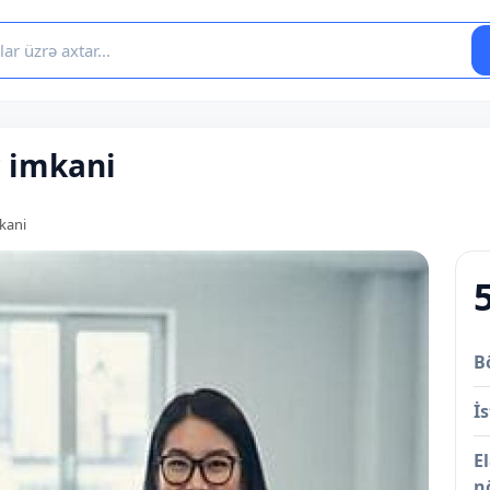
r imkani
mkani
B
İs
E
n