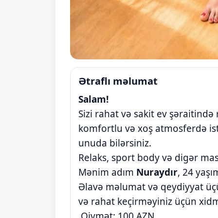
Ətraflı məlumat
Salam!
Sizi rahat və sakit ev şəraitind
komfortlu və xoş atmosferdə is
unuda bilərsiniz.
Relaks, sport body və digər mas
Mənim adım
Nuraydır
, 24 yaşı
Əlavə məlumat və qeydiyyat üçün
və rahat keçirməyiniz üçün xid
Qiymət: 100 AZN