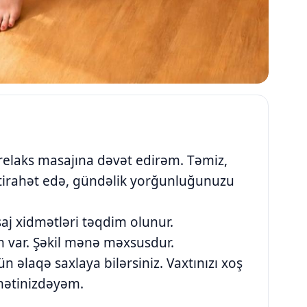
ə relaks masajına dəvət edirəm. Təmiz,
tirahət edə, gündəlik yorğunluğunuzu
aj xidmətləri təqdim olunur.
m var. Şəkil mənə məxsusdur.
 əlaqə saxlaya bilərsiniz. Vaxtınızı xoş
mətinizdəyəm.