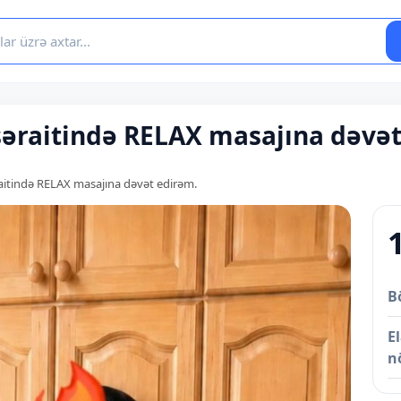
v şəraitində RELAX masajına dəvə
əraitində RELAX masajına dəvət edirəm.
B
E
n