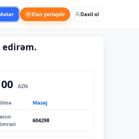
Axtar
+
Elan yerləşdir
Daxil ol
t edirəm.
100
AZN
ölmə
Masaj
lanın
604298
ömrəsi