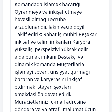
Komandada işləmək bacarığı
Öyrənməyə və inkişaf etməyə
həvəsli olmaq Təcrübə
arzuolunandır, lakin vacib deyil
Təklif edirik: Rahat iş mühiti Peşəkar
inkişaf və təlim imkanları Karyera
yüksəlişi perspektivi Yüksək gəlir
əldə etmək imkanı Dəstəkçi və
dinamik komanda Müştərilərlə
işləməyi sevən, ünsiyyət qurmağı
bacaran və karyerasını inkişaf
etdirmək istəyən şəxsləri
əməkdaşlığa dəvət edirik.
Müraciətlərinizi e-mail adresinə
göndərə və ya ətraflı məlumat üçün