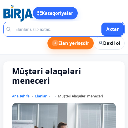
Kateqoriyalar
Axtar
+
Elan yerləşdir
Daxil ol
Müştəri əlaqələri
meneceri
Ana səhifə
Elanlar
Müştəri əlaqələri meneceri