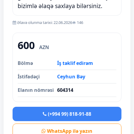
bizimlə əlaqə saxlaya bilərsiniz.
Əlavə olunma tarixi: 22.06.2026
146
600
AZN
Bölmə
İş təklif edirəm
İstifadəçi
Ceyhun Bəy
Elanın nömrəsi
604314
(+994 99) 818-91-88
WhatsApp ilə yazın