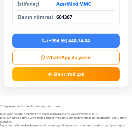
İstifadəçi
AzəriMed MMC
Elanın nömrəsi
604367
(+994 55) 440-74-04
WhatsApp ilə yazın
Elanı irəli çək
© Birja — elanlar lövhəsi. Bütün hüquqları qorunur
Birja saytında bütün loqotiplər və əmtəə nişanları onların yiyələrinə məxsusdur.
Birja-dan istifadə etmək və ya saytda elan vermək, Birja.com saytının istifadəçi razılaşmasını qəbul etmək
deməkdir.
Saytın rəhbərliyi reklam bannerlərinin və yerləşdirilmiş elanların məzmununa görə məsuliyyət daşımır.