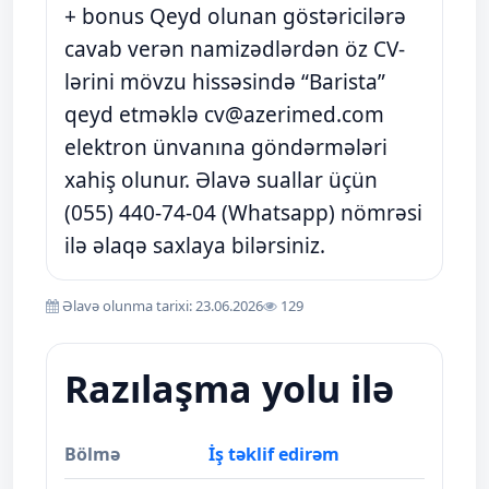
+ bonus Qeyd olunan göstəricilərə
cavab verən namizədlərdən öz CV-
lərini mövzu hissəsində “Barista”
qeyd etməklə
cv@azerimed.com
elektron ünvanına göndərmələri
xahiş olunur. Əlavə suallar üçün
(055) 440-74-04 (Whatsapp) nömrəsi
ilə əlaqə saxlaya bilərsiniz.
Əlavə olunma tarixi: 23.06.2026
129
Razılaşma yolu ilə
Bölmə
İş təklif edirəm