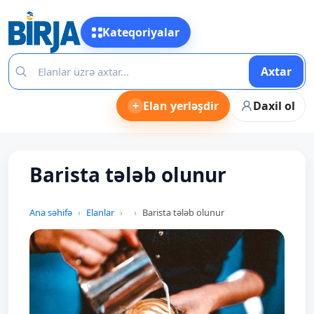
Kateqoriyalar
Axtar
+
Elan yerləşdir
Daxil ol
Barista tələb olunur
Ana səhifə
Elanlar
Barista tələb olunur