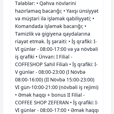
Tələblər: • Qəhvə növlərini
hazırlamaq bacarığı; • Yaxşı ünsiyyət
və müştəri ilə işləmək qabiliyyəti; •
Komandada işləmək bacarığı; •
Təmizlik və gigiyena qaydalarına
riayət etmək. İş şəraiti: • İş qrafiki: I-
VI günlər - 08:00-17:00 və ya növbəli
iş qrafiki • Ünvan: I Filial -
COFFESHOP Sahil Filialı • İş qrafiki: I-
V günlər - 08:00-23:00 (I Növbə
08:00-16:00) (II Növbə 15:00-23:00)
VI gün-10:00-21:00 (növbəli iş rejimi)
• Əmək haqqı + bonus II Filial -
COFFEE SHOP ZEFERAN • İş qrafiki: I-
VI günlər - 08:00-17:00 • Əmək haqqı