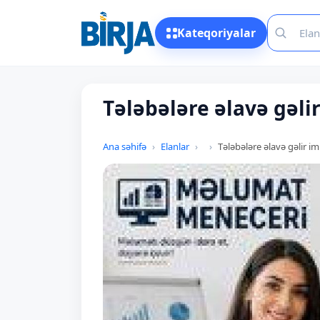
Kateqoriyalar
Tələbələre əlavə gəli
Ana səhifə
Elanlar
Tələbələre əlavə gəlir i