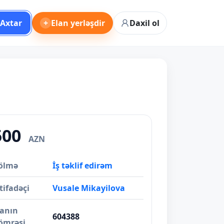
Axtar
+
Elan yerləşdir
Daxil ol
500
AZN
ölmə
İş təklif edirəm
tifadəçi
Vusale Mikayilova
lanın
604388
ömrəsi