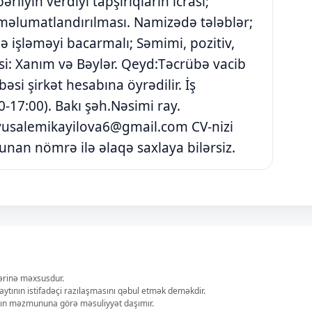
liyin verdiyi tapşırıqların icrası;
 məlumatlandırılması. Namizədə tələblər;
lə işləməyi bacarmalı; Səmimi, pozitiv,
nsi: Xanım və Bəylər. Qeyd:Təcrübə vacib
əsi şirkət hesabına öyrədilir. İş
0-17:00). Bakı şəh.Nəsimi ray.
vusalemikayilova6@gmail.com
CV-nizi
nan nömrə ilə əlaqə saxlaya bilərsiz.
lərinə məxsusdur.
aytının istifadəçi razılaşmasını qəbul etmək deməkdir.
ların məzmununa görə məsuliyyət daşımır.