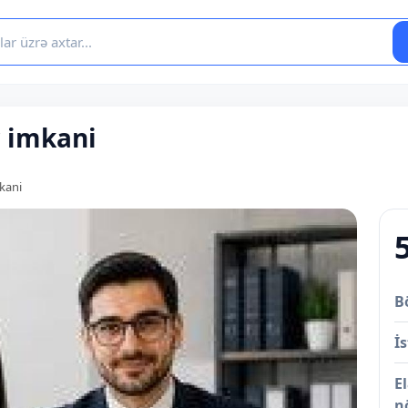
r imkani
mkani
B
İs
E
n