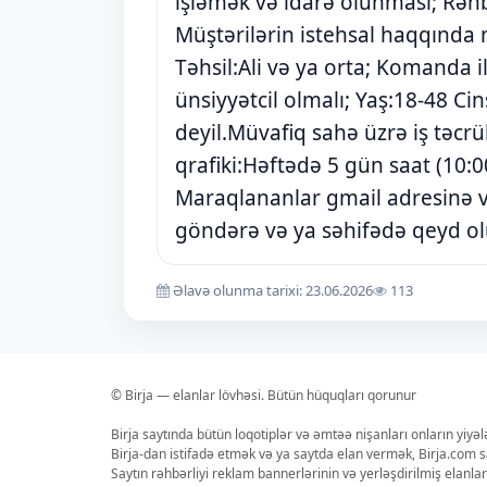
işləmək və idarə olunması; Rəhbər
Müştərilərin istehsal haqqında
Təhsil:Ali və ya orta; Komanda i
ünsiyyətcil olmalı; Yaş:18-48 Ci
deyil.Müvafiq sahə üzrə iş təcrüb
qrafiki:Həftədə 5 gün saat (10:0
Maraqlananlar gmail adresinə
göndərə və ya səhifədə qeyd olu
Əlavə olunma tarixi: 23.06.2026
113
© Birja — elanlar lövhəsi. Bütün hüquqları qorunur
Birja saytında bütün loqotiplər və əmtəə nişanları onların yiyə
Birja-dan istifadə etmək və ya saytda elan vermək, Birja.com s
Saytın rəhbərliyi reklam bannerlərinin və yerləşdirilmiş elan