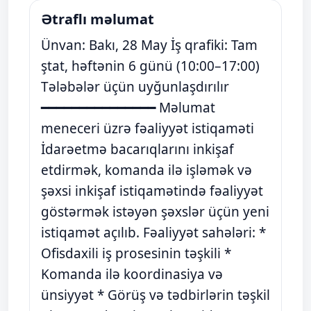
Ətraflı məlumat
Ünvan: Bakı, 28 May İş qrafiki: Tam
ştat, həftənin 6 günü (10:00–17:00)
Tələbələr üçün uyğunlaşdırılır
━━━━━━━━━━━━━━━ Məlumat
meneceri üzrə fəaliyyət istiqaməti
İdarəetmə bacarıqlarını inkişaf
etdirmək, komanda ilə işləmək və
şəxsi inkişaf istiqamətində fəaliyyət
göstərmək istəyən şəxslər üçün yeni
istiqamət açılıb. Fəaliyyət sahələri: *
Ofisdaxili iş prosesinin təşkili *
Komanda ilə koordinasiya və
ünsiyyət * Görüş və tədbirlərin təşkil