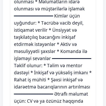
olunması * Məlumatların idarə
olunması və müştərilərlə işləmək
━━━━━━━━━━━━━━━ Kimlər üçün
uyğundur: * Təcrübə vacib deyil,
istiqamət verilir * Ünsiyyət və
təşkilatçılıq bacarığını inkişaf
etdirmək istəyənlər * Aktiv və
məsuliyyətli şəxslər * Komanda ilə
işləməyi sevənlər ━━━━━━━━━━━━━━━
Təklif olunur: * Təlim və mentor
dəstəyi * İnkişaf və yüksəliş imkanı *
Rahat iş mühiti * Şəxsi inkişaf və
idarəetmə bacarıqlarının artırılması
━━━━━━━━━━━━━━━ Ətraflı məlumat
üçün: CV və ya özünüz haqqında