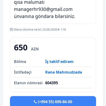
qısa məlumatı
managerhr930@gmail.com
ünvanına göndərə bilərsiniz.
Əlavə olunma tarixi: 23.06.2026
118
650
AZN
Bölmə
İş təklif edirəm
İstifadəçi
Rəna Mahmudzadə
Elanın nömrəsi
604395
(+994 55) 690-86-00