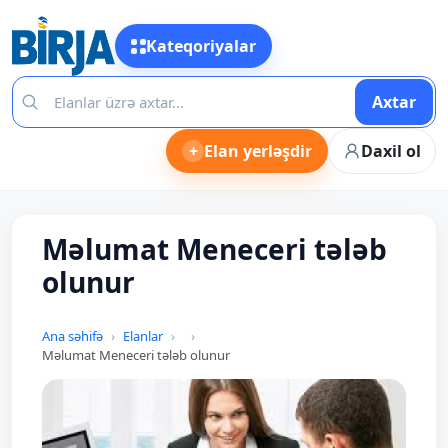
Kateqoriyalar
Axtar
+
Elan yerləşdir
Daxil ol
Məlumat Meneceri tələb
olunur
Ana səhifə
Elanlar
Məlumat Meneceri tələb olunur