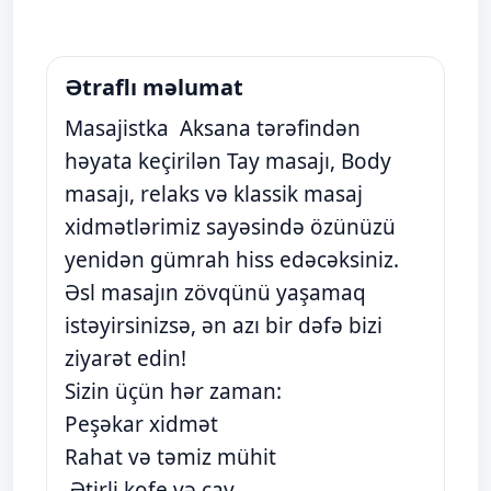
Ətraflı məlumat
Masajistka Aksana tərəfindən
həyata keçirilən Tay masajı, Body
masajı, relaks və klassik masaj
xidmətlərimiz sayəsində özünüzü
yenidən gümrah hiss edəcəksiniz.
Əsl masajın zövqünü yaşamaq
istəyirsinizsə, ən azı bir dəfə bizi
ziyarət edin!
Sizin üçün hər zaman:
Peşəkar xidmət
Rahat və təmiz mühit
Ətirli kofe və çay