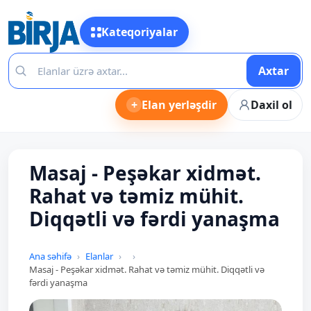
Kateqoriyalar
Axtar
+
Elan yerləşdir
Daxil ol
Masaj - Peşəkar xidmət.
Rahat və təmiz mühit.
Diqqətli və fərdi yanaşma
Ana səhifə
Elanlar
Masaj - Peşəkar xidmət. Rahat və təmiz mühit. Diqqətli və
fərdi yanaşma