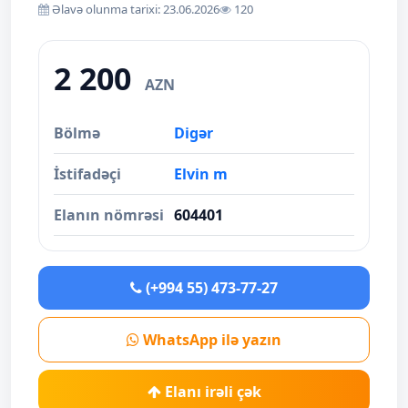
Əlavə olunma tarixi: 23.06.2026
120
2 200
AZN
Bölmə
Digər
İstifadəçi
Elvin m
Elanın nömrəsi
604401
(+994 55) 473-77-27
WhatsApp ilə yazın
Elanı irəli çək