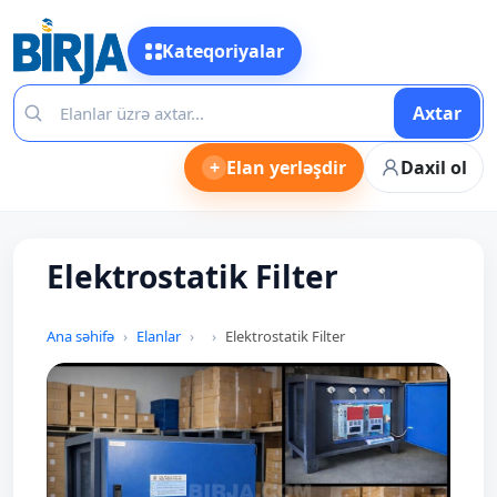
Kateqoriyalar
Axtar
+
Elan yerləşdir
Daxil ol
Elektrostatik Filter
Ana səhifə
Elanlar
Elektrostatik Filter