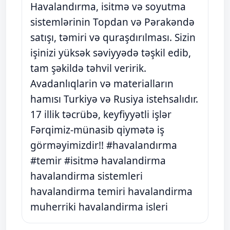
Havalandırma, isitmə və soyutma
sistemlərinin Topdan və Pərakəndə
satışı, təmiri və quraşdırılması. Sizin
işinizi yüksək səviyyədə təşkil edib,
tam şəkildə təhvil veririk.
Avadanlıqlarin və materialların
hamısı Turkiyə və Rusiya istehsalıdır.
17 illik təcrübə, keyfiyyətli işlər
Fərqimiz-münasib qiymətə iş
görməyimizdir!! #havalandırma
#temir #isitmə havalandirma
havalandirma sistemleri
havalandirma temiri havalandirma
muherriki havalandirma isleri