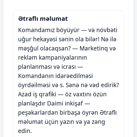
Ətraflı məlumat
Komandamız böyüyür — və növbəti
uğur hekayəsi sənin ola bilər! Nə ilə
məşğul olacaqsan? — Marketinq və
reklam kampaniyalarının
planlanması və icrası —
Komandanın idarəedilməsi
öyrdəilməsi və s. Sənə nə vəd edirik?
Azad iş qrafiki — öz vaxtını özün
planlaşdır Daimi inkişaf —
peşəkarlardan birbaşa öyrən Ətraflı
məlumat üçün yazın və ya zəng
edin.