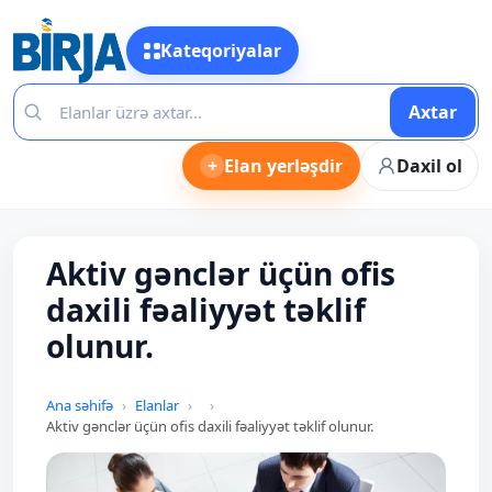
Kateqoriyalar
Axtar
+
Elan yerləşdir
Daxil ol
Aktiv gənclər üçün ofis
daxili fəaliyyət təklif
olunur.
Ana səhifə
Elanlar
Aktiv gənclər üçün ofis daxili fəaliyyət təklif olunur.