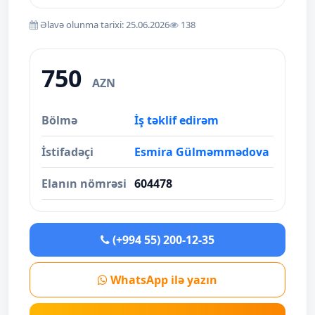
Əlavə olunma tarixi: 25.06.2026
138
750
AZN
Bölmə
İş təklif edirəm
İstifadəçi
Esmira Gülməmmədova
Elanın nömrəsi
604478
(+994 55) 200-12-35
WhatsApp ilə yazın