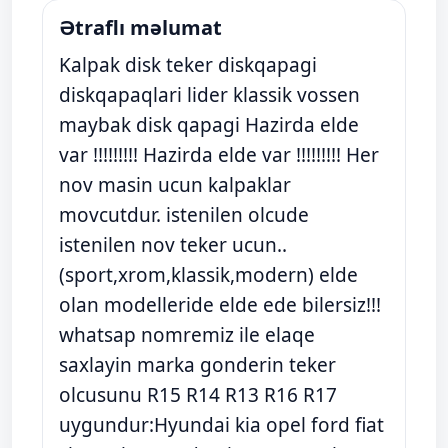
Ətraflı məlumat
Kalpak disk teker diskqapagi
diskqapaqlari lider klassik vossen
maybak disk qapagi Hazirda elde
var !!!!!!!!! Hazirda elde var !!!!!!!!! Her
nov masin ucun kalpaklar
movcutdur. istenilen olcude
istenilen nov teker ucun..
(sport,xrom,klassik,modern) elde
olan modelleride elde ede bilersiz!!!
whatsap nomremiz ile elaqe
saxlayin marka gonderin teker
olcusunu R15 R14 R13 R16 R17
uygundur:Hyundai kia opel ford fiat