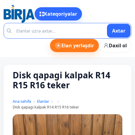
Kateqoriyalar
Axtar
+
Elan yerləşdir
Daxil ol
Disk qapagi kalpak R14
R15 R16 teker
Ana səhifə
Elanlar
Disk qapagi kalpak R14 R15 R16 teker