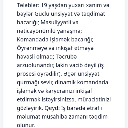
Tələblər: 19 yaşdan yuxarı xanım və
bəylər Güclü ünsiyyət və təqdimat
bacarığı; Məsuliyyətli və
nəticəyönümlü yanaşma;
Komandada işləmək bacarığı;
Öyrənməyə və inkişaf etməyə
həvəsli olmaq; Təcrübə
arzuolunandır, lakin vacib deyil (iş
prosesi öyrədilir). Əgər ünsiyyət
qurmağı sevir, dinamik komandada
işləmək və karyeranızı inkişaf
etdirmək istəyirsinizsə, müraciətinizi
gözləyirik. Qeyd: İş barədə ətraflı
məlumat müsahibə zamanı təqdim
olunur.