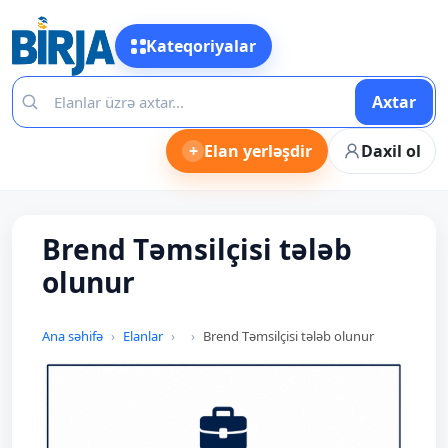
Kateqoriyalar
Axtar
+
Elan yerləşdir
Daxil ol
Brend Təmsilçisi tələb
olunur
Ana səhifə
Elanlar
Brend Təmsilçisi tələb olunur