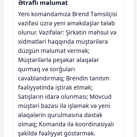
Ətraflı məlumat
Yeni komandamıza Brend Təmsilçisi
vəzifəsi üzrə yeni əməkdaşlar tələb
olunur. Vəzifələr: Şirkətin məhsul və
xidmətləri haqqında müştərilərə
düzgün məlumat vermək;
Müştərilərlə peşəkar əlaqələr
qurmaq və sorğuları
cavablandırmaq; Brendin tanıtım
fəaliyyətində iştirak etmək;
Satışların idarə olunması; Mövcud
müştəri bazası ilə işləmək və yeni
əlaqələrin qurulmasına dəstək
olmaq; Komanda ilə koordinasiyalı
şəkildə fəaliyyət göstərmək.