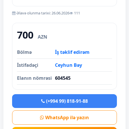
Əlavə olunma tarixi: 26.06.2026
111
700
AZN
Bölmə
İş təklif edirəm
İstifadəçi
Ceyhun Bəy
Elanın nömrəsi
604545
(+994 99) 818-91-88
WhatsApp ilə yazın