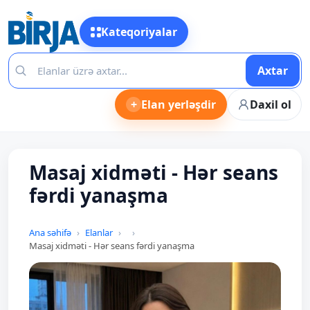
Kateqoriyalar
Axtar
+
Elan yerləşdir
Daxil ol
Masaj xidməti - Hər seans
fərdi yanaşma
Ana səhifə
Elanlar
Masaj xidməti - Hər seans fərdi yanaşma