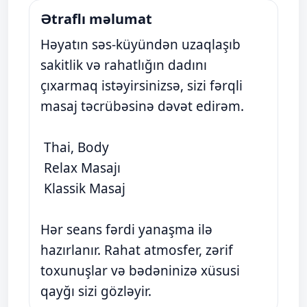
Ətraflı məlumat
Həyatın səs-küyündən uzaqlaşıb
sakitlik və rahatlığın dadını
çıxarmaq istəyirsinizsə, sizi fərqli
masaj təcrübəsinə dəvət edirəm.
Thai, Body
Relax Masajı
Klassik Masaj
Hər seans fərdi yanaşma ilə
hazırlanır. Rahat atmosfer, zərif
toxunuşlar və bədəninizə xüsusi
qayğı sizi gözləyir.