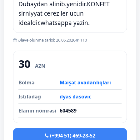
Dubaydan alinib.yenidir.KONFET
sirniyyat cerez ler ucun
idealdir.whatsappa yazin.
Əlavə olunma tarixi: 26.06.2026
110
30
AZN
Bölmə
Məişət avadanlıqları
İstifadəçi
ilyas ilasovic
Elanın nömrəsi
604589
(+994 51) 469-28-52