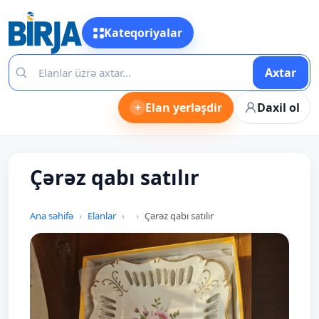
Kateqoriyalar
Axtar
+
Elan yerləşdir
Daxil ol
Çərəz qabı satılır
Ana səhifə
Elanlar
Çərəz qabı satılır