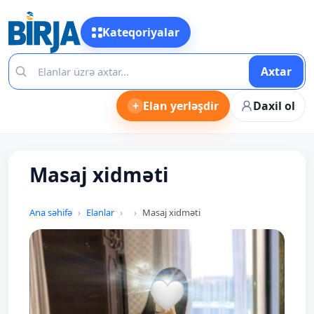
Kateqoriyalar
Axtar
+
Elan yerləşdir
Daxil ol
Masaj xidməti
Ana səhifə
Elanlar
Masaj xidməti