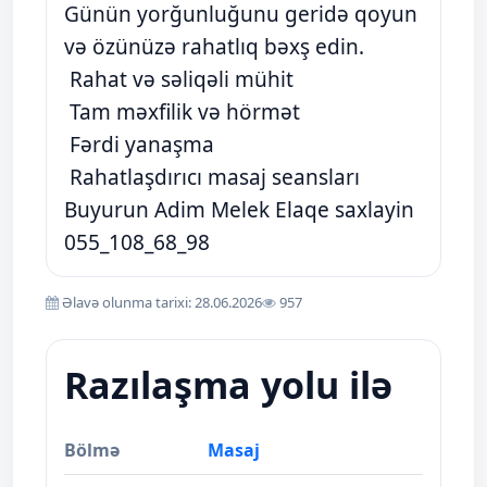
Günün yorğunluğunu geridə qoyun
və özünüzə rahatlıq bəxş edin.
Rahat və səliqəli mühit
Tam məxfilik və hörmət
Fərdi yanaşma
Rahatlaşdırıcı masaj seansları
Buyurun Adim Melek Elaqe saxlayin
055_108_68_98
Əlavə olunma tarixi: 28.06.2026
957
Razılaşma yolu ilə
Bölmə
Masaj