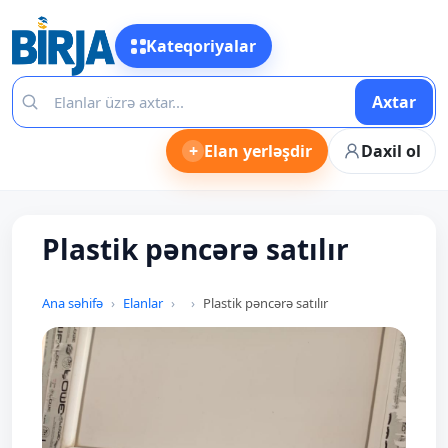
Kateqoriyalar
Axtar
+
Elan yerləşdir
Daxil ol
Plastik pəncərə satılır
Ana səhifə
Elanlar
Plastik pəncərə satılır