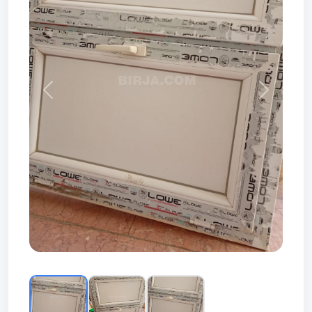
Prev
Next