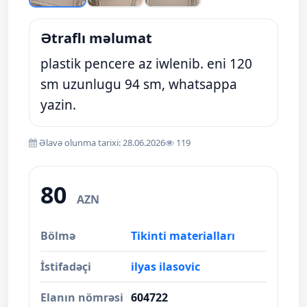
Ətraflı məlumat
plastik pencere az iwlenib. eni 120
sm uzunlugu 94 sm, whatsappa
yazin.
Əlavə olunma tarixi: 28.06.2026
119
80
AZN
Bölmə
Tikinti materialları
İstifadəçi
ilyas ilasovic
Elanın nömrəsi
604722