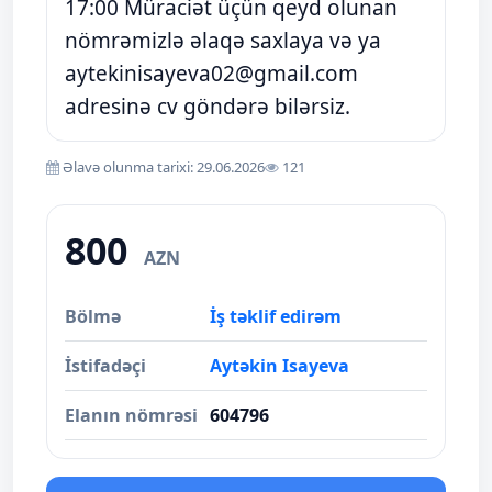
17:00 Müraciət üçün qeyd olunan
nömrəmizlə əlaqə saxlaya və ya
aytekinisayeva02@gmail.com
adresinə cv göndərə bilərsiz.
Əlavə olunma tarixi: 29.06.2026
121
800
AZN
Bölmə
İş təklif edirəm
İstifadəçi
Aytəkin Isayeva
Elanın nömrəsi
604796