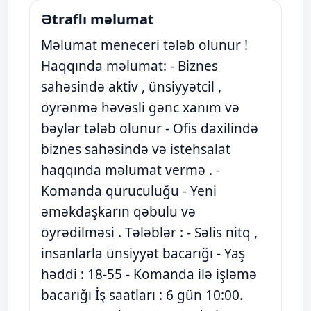
Ətraflı məlumat
Məlumat meneceri tələb olunur !
Haqqında məlumat: - Biznes
sahəsində aktiv , ünsiyyətcil ,
öyrənmə həvəsli gənc xanım və
bəylər tələb olunur - Ofis daxilində
biznes sahəsində və istehsalat
haqqında məlumat vermə . -
Komanda quruculuğu - Yeni
əməkdaşkarın qəbulu və
öyrədilməsi . Tələblər : - Səlis nitq ,
insanlarla ünsiyyət bacarığı - Yaş
həddi : 18-55 - Komanda ilə işləmə
bacarığı İş saatları : 6 gün 10:00.