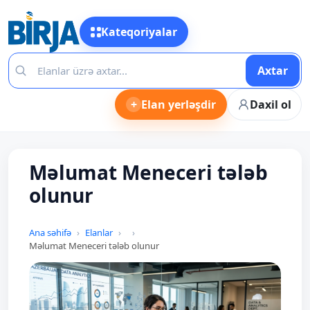
Kateqoriyalar
Axtar
+
Elan yerləşdir
Daxil ol
Məlumat Meneceri tələb
olunur
Ana səhifə
Elanlar
Məlumat Meneceri tələb olunur