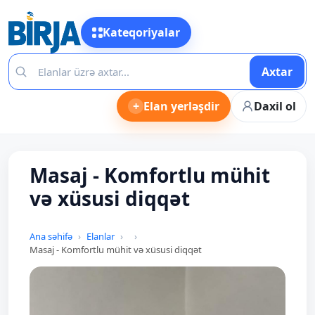
Kateqoriyalar
Axtar
+
Elan yerləşdir
Daxil ol
Masaj - Komfortlu mühit
və xüsusi diqqət
Ana səhifə
Elanlar
Masaj - Komfortlu mühit və xüsusi diqqət