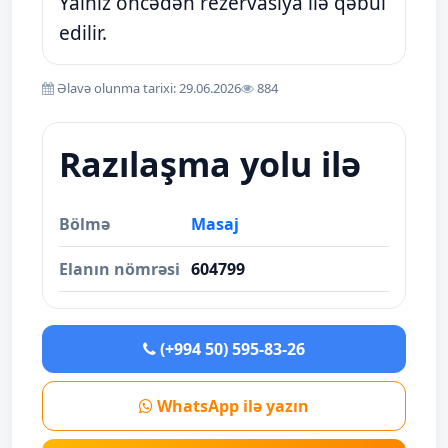
Yalnız öncədən rezervasiya ilə qəbul
edilir.
Əlavə olunma tarixi: 29.06.2026
884
Razılaşma yolu ilə
Bölmə
Masaj
Elanın nömrəsi
604799
(+994 50) 595-83-26
WhatsApp ilə yazın