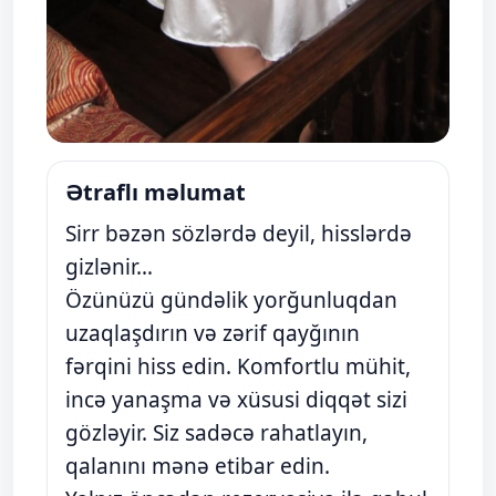
Ətraflı məlumat
Sirr bəzən sözlərdə deyil, hisslərdə
gizlənir…
Özünüzü gündəlik yorğunluqdan
uzaqlaşdırın və zərif qayğının
fərqini hiss edin. Komfortlu mühit,
incə yanaşma və xüsusi diqqət sizi
gözləyir. Siz sadəcə rahatlayın,
qalanını mənə etibar edin.