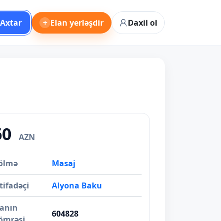
Axtar
+
Elan yerləşdir
Daxil ol
60
AZN
ölmə
Masaj
tifadəçi
Alyona Baku
lanın
604828
ömrəsi