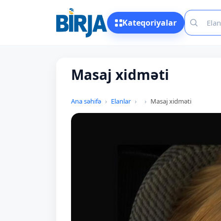
Kateqoriyalar
Masaj xidməti
Ana səhifə
Elanlar
Masaj xidməti