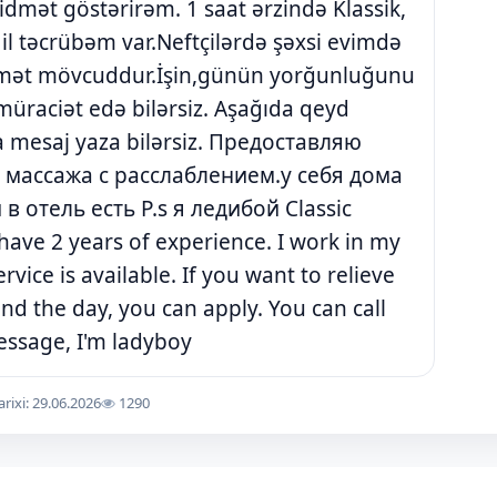
dmət göstərirəm. 1 saat ərzində Klassik,
2 il təcrübəm var.Neftçilərdə şəxsi evimdə
idmət mövcuddur.İşin,günün yorğunluğunu
 müraciət edə bilərsiz. Aşağıda qeyd
 mesaj yaza bilərsiz. Предоставляю
с массажа с расслаблением.у себя дома
в отель есть P.s я ледибой Classic
 have 2 years of experience. I work in my
vice is available. If you want to relieve
nd the day, you can apply. You can call
essage, I'm ladyboy
arixi: 29.06.2026
1290