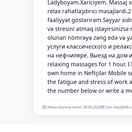
Ladyboyam.Xariciyem. Massaj xi
relax rahatlaşdırıcı masajlardi.
fəaliyyət göstərirəm.Səyyar x
və stresini atmaq istəyirsinizsə
olunan nömrəyə zəng edə və ya
услуги классического и релак
на нефчиляре. Выезд на дом и 
relaxing massages for 1 hour. I
own home in Neftçilər Mobile ser
the fatigue and stress of work a
the number below or write a m
Əlavə olunma tarixi: 29.06.2026
Son dəyişiklik t