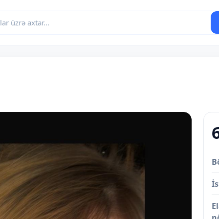
B
İs
E
n