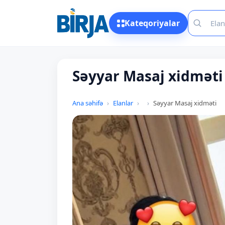
Kateqoriyalar
Səyyar Masaj xidməti
Ana səhifə
Elanlar
Səyyar Masaj xidməti