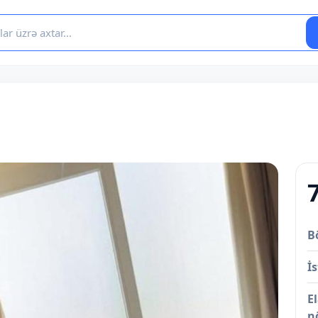
B
İs
E
n