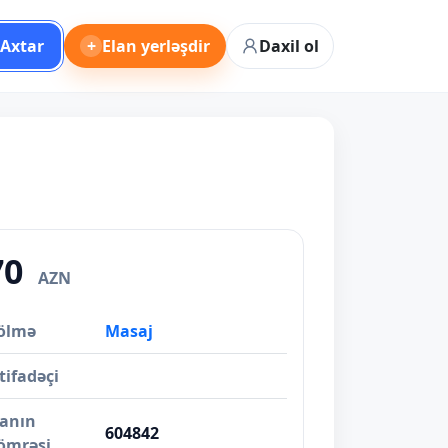
Axtar
+
Elan yerləşdir
Daxil ol
70
AZN
ölmə
Masaj
tifadəçi
lanın
604842
ömrəsi