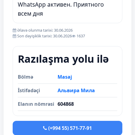
WhatsApp активен. Приятного
всем дня
Əlavə olunma tarixi: 30.06.2026
Son dəyişiklik tarixi: 30.06.2026
1637
Razılaşma yolu ilə
Bölmə
Masaj
İstifadəçi
Альвира Мила
Elanın nömrəsi
604868
(+994 55) 571-77-91