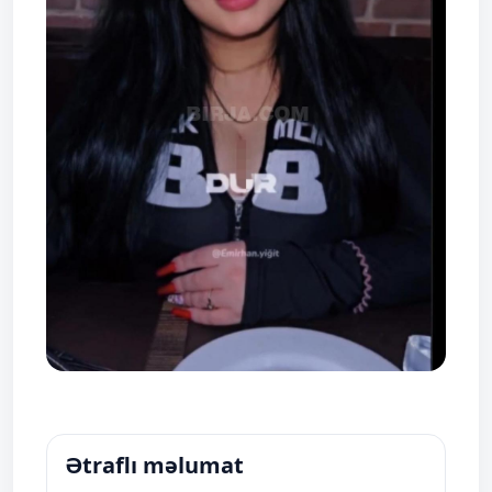
Ətraflı məlumat