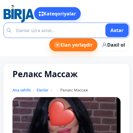
Kateqoriyalar
Axtar
+
Elan yerləşdir
Daxil ol
Релакс Массаж
Ana səhifə
Elanlar
Релакс Массаж