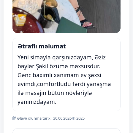
Ətraflı məlumat
Yeni simayla qarşınızdayam, Əziz
bəylər Şəkil özümə məxsusdur.
Gənc baxımlı xanımam ev şəxsi
evimdi,comfortludu fərdi yanaşma
ilə masajın bütün növləriylə
yanınızdayam.
Əlavə olunma tarixi: 30.06.2026
2025