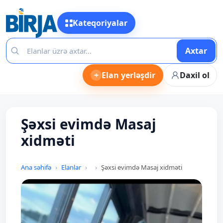
Kateqoriyalar
Axtar
+
Elan yerləşdir
Daxil ol
Şəxsi evimdə Masaj
xidməti
Ana səhifə
Elanlar
Şəxsi evimdə Masaj xidməti