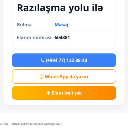
Razılaşma yolu ilə
Bölmə
Masaj
Elanın nömrəsi
604881
(+994 77) 122-88-40
WhatsApp ilə yazın
Elanı irəli çək
© Birja — elanlar lövhəsi. Bütün hüquqları qorunur