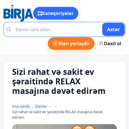
Kateqoriyalar
Axtar
+
Elan yerləşdir
Daxil ol
Sizi rahat və sakit ev
şəraitində RELAX
masajına dəvət edirəm
Ana səhifə
Elanlar
Sizi rahat və sakit ev şəraitində RELAX masajına dəvət
edirəm