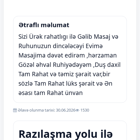
Ətraflı məlumat
Sizi Ürək rahatlıgı ilə Gəlib Masaj və
Ruhunuzun dincələcəyi Evimə
Masajima dəvət edirəm ,hərzaman
Gözəl əhval Ruhiyədəyəm ,Duş daxil
Tam Rahat və təmiz şərait var,bir
sözlə Tam Rahat lüks şərait və Ən
əsası tam Rahat ünvan
Əlavə olunma tarixi: 30.06.2026
1530
Razılaşma yolu ilə