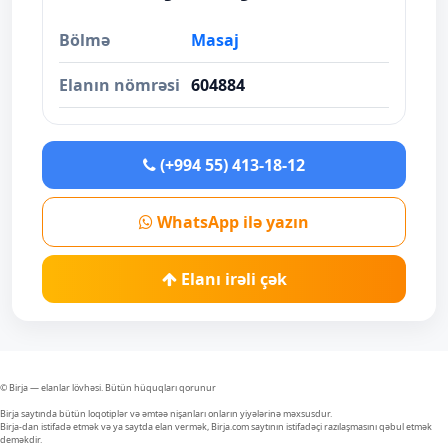
Bölmə
Masaj
Elanın nömrəsi
604884
(+994 55) 413-18-12
WhatsApp ilə yazın
Elanı irəli çək
© Birja — elanlar lövhəsi. Bütün hüquqları qorunur
Birja saytında bütün loqotiplər və əmtəə nişanları onların yiyələrinə məxsusdur.
Birja-dan istifadə etmək və ya saytda elan vermək, Birja.com saytının istifadəçi razılaşmasını qəbul etmək
deməkdir.