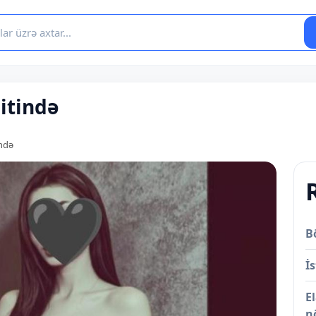
itində
ində
B
İs
E
n