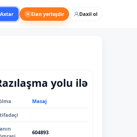
Axtar
+
Elan yerləşdir
Daxil ol
Razılaşma yolu ilə
ölmə
Masaj
tifadəçi
lanın
604893
ömrəsi