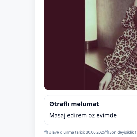
Ətraflı məlumat
Masaj edirem oz evimde
Əlavə olunma tarixi: 30.06.2026
Son dəyişiklik t