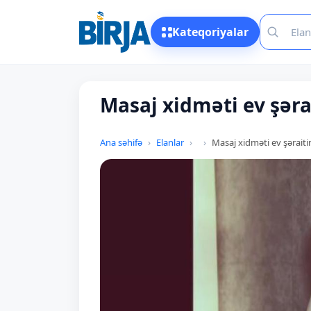
Kateqoriyalar
Masaj xidməti ev şəra
Ana səhifə
Elanlar
Masaj xidməti ev şərait