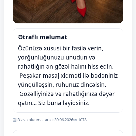
Ətraflı məlumat
Özünüzə xüsusi bir fasilə verin,
yorğunluğunuzu unudun və
rahatlığın ən gözəl halını hiss edin.
Peşəkar masaj xidməti ilə bədəniniz
yüngülləşsin, ruhunuz dincəlsin.
Gözəlliyinizə və rahatlığınıza dəyər
qatın… Siz buna layiqsiniz.
Əlavə olunma tarixi: 30.06.2026
1078