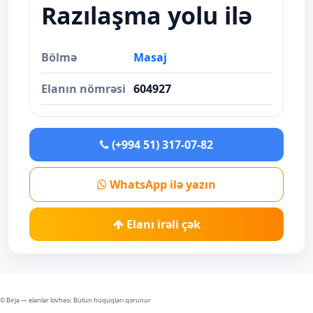
Razılaşma yolu ilə
Bölmə
Masaj
Elanın nömrəsi
604927
(+994 51) 317-07-82
WhatsApp ilə yazın
Elanı irəli çək
© Birja — elanlar lövhəsi. Bütün hüquqları qorunur