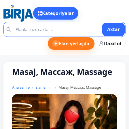
Kateqoriyalar
Axtar
+
Elan yerləşdir
Daxil ol
Masaj, Массаж, Massage
Ana səhifə
Elanlar
Masaj, Массаж, Massage