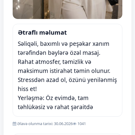
Ətraflı məlumat
Səliqəli, baxımlı və peşəkar xanım
tərəfindən bəylərə özəl masaj.
Rahat atmosfer, təmizlik və
maksimum istirahət təmin olunur.
Stressdən azad ol, özünü yenilənmiş
hiss et!
Yerləşmə: Öz evimdə, tam
təhlükəsiz və rahat şəraitdə
Əlavə olunma tarixi: 30.06.2026
1041