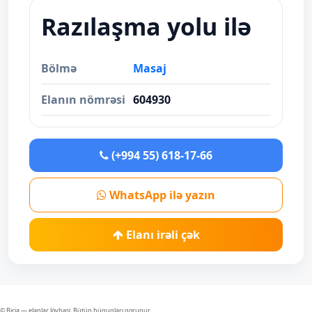
Razılaşma yolu ilə
Bölmə
Masaj
Elanın nömrəsi
604930
(+994 55) 618-17-66
WhatsApp ilə yazın
Elanı irəli çək
© Birja — elanlar lövhəsi. Bütün hüquqları qorunur