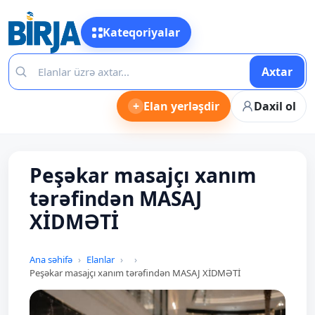
Kateqoriyalar
Axtar
+
Elan yerləşdir
Daxil ol
Peşəkar masajçı xanım
tərəfindən MASAJ
XİDMƏTİ
Ana səhifə
Elanlar
Peşəkar masajçı xanım tərəfindən MASAJ XİDMƏTİ