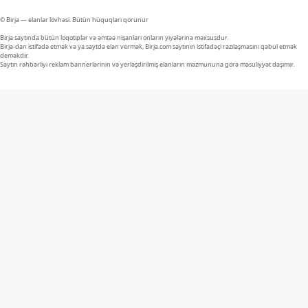
© Birja — elanlar lövhəsi. Bütün hüquqları qorunur
Birja saytında bütün loqotiplər və əmtəə nişanları onların yiyələrinə məxsusdur.
Birja-dan istifadə etmək və ya saytda elan vermək, Birja.com saytının istifadəçi razılaşmasını qəbul etmək
deməkdir.
Saytın rəhbərliyi reklam bannerlərinin və yerləşdirilmiş elanların məzmununa görə məsuliyyət daşımır.