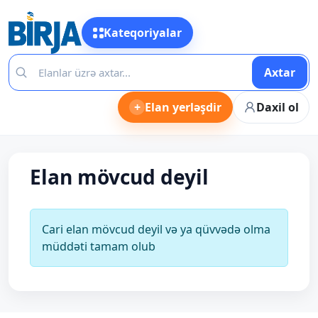
Kateqoriyalar
Axtar
+
Elan yerləşdir
Daxil ol
Elan mövcud deyil
Cari elan mövcud deyil və ya qüvvədə olma
müddəti tamam olub