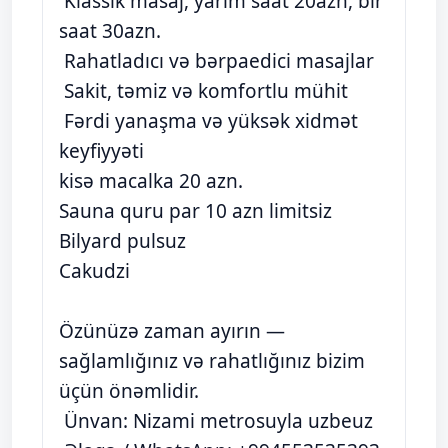
Klassik masaj, yarim saat 20azn, bir
saat 30azn.
Rahatladıcı və bərpaedici masajlar
Sakit, təmiz və komfortlu mühit
Fərdi yanaşma və yüksək xidmət
keyfiyyəti
kisə macalka 20 azn.
Sauna quru par 10 azn limitsiz
Bilyard pulsuz
Cakudzi
Özünüzə zaman ayırın —
sağlamlığınız və rahatlığınız bizim
üçün önəmlidir.
Ünvan: Nizami metrosuyla uzbeuz