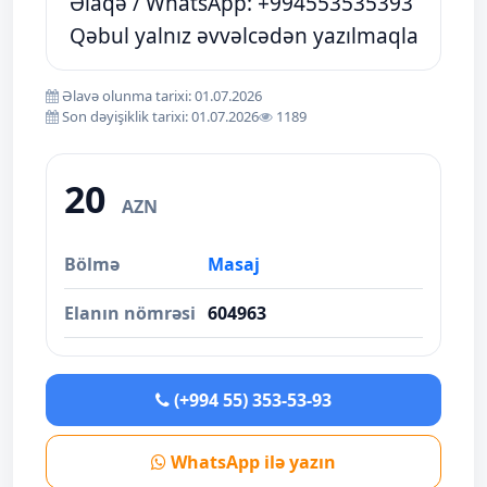
Əlaqə / WhatsApp: +994553535393
Qəbul yalnız əvvəlcədən yazılmaqla
Əlavə olunma tarixi: 01.07.2026
Son dəyişiklik tarixi: 01.07.2026
1189
20
AZN
Bölmə
Masaj
Elanın nömrəsi
604963
(+994 55) 353-53-93
WhatsApp ilə yazın