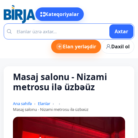
Kateqoriyalar
Axtar
+
Elan yerləşdir
Daxil ol
Masaj salonu - Nizami
metrosu ilə üzbəüz
Ana səhifə
Elanlar
Masaj salonu - Nizami metrosu ilə üzbəüz