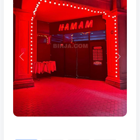
Prev
Next