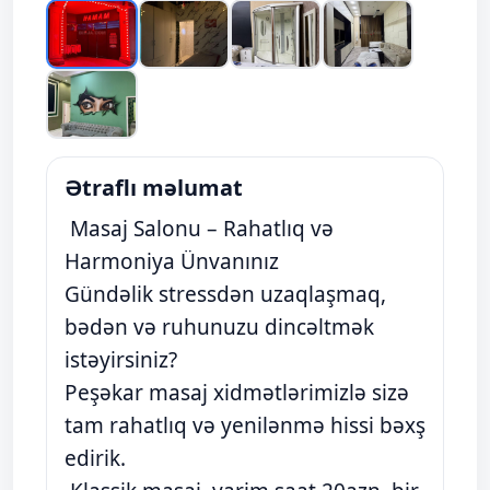
Ətraflı məlumat
Masaj Salonu – Rahatlıq və
Harmoniya Ünvanınız
Gündəlik stressdən uzaqlaşmaq,
bədən və ruhunuzu dincəltmək
istəyirsiniz?
Peşəkar masaj xidmətlərimizlə sizə
tam rahatlıq və yenilənmə hissi bəxş
edirik.