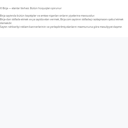
© Birja — elanlar lövhəsi. Bütün hüquqları qorunur
Birja saytında bütün loqotiplər və əmtəə nişanları onların yiyələrinə məxsusdur.
Birja-dan istifadə etmək və ya saytda elan vermək, Birja.com saytının istifadəçi razılaşmasını qəbul etmək
deməkdir.
Saytın rəhbərliyi reklam bannerlərinin və yerləşdirilmiş elanların məzmununa görə məsuliyyət daşımır.