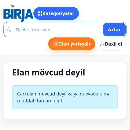
Kateqoriyalar
Axtar
+
Elan yerləşdir
Daxil ol
Elan mövcud deyil
Cari elan mövcud deyil və ya qüvvədə olma
müddəti tamam olub