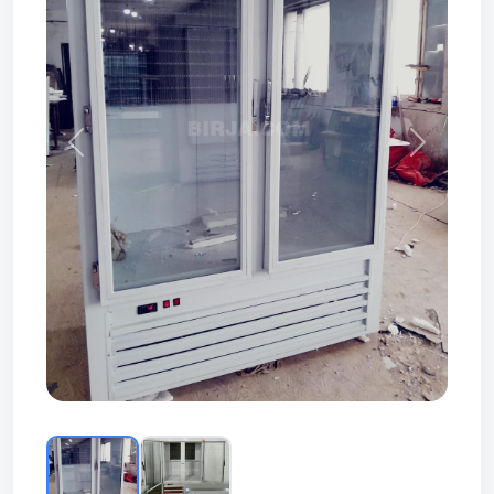
Prev
Next