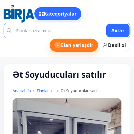
Kateqoriyalar
Axtar
+
Elan yerləşdir
Daxil ol
Ət Soyuducuları satılır
Ana səhifə
Elanlar
Ət Soyuducuları satılır