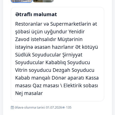
Ətraflı məlumat
Restoranlar və Supermarketlərin ət
şöbəsi üçün uyğundur Yenidir
Zavod istehsalıdır Müştərinin
istəyinə əsasən hazırlanır Ət kötüyü
Südlük Soyuducular Şirniyyat
Soyuducular Kabablıq Soyuducu
Vitrin soyuducu Dezgah Soyuducu
Kabab manqalı Dönər aparatı Kassa
masası Qaz masası \ Elektirik sobası
Nej masalar
Əlavə olunma tarixi: 01.07.2026
135