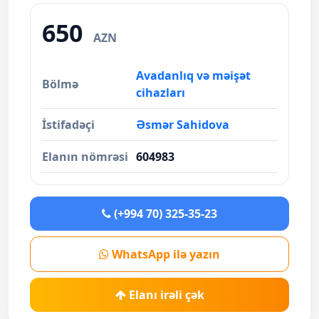
650
AZN
Avadanlıq və məişət
Bölmə
cihazları
İstifadəçi
Əsmər Sahidova
Elanın nömrəsi
604983
(+994 70) 325-35-23
WhatsApp ilə yazın
Elanı irəli çək