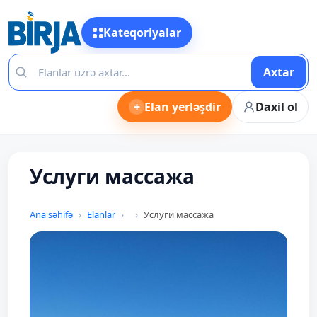
Kateqoriyalar
Axtar
+
Elan yerləşdir
Daxil ol
Услуги массажа
Ana səhifə
Elanlar
Услуги массажа