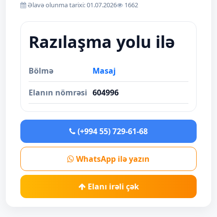
Əlavə olunma tarixi: 01.07.2026
1662
Razılaşma yolu ilə
Bölmə
Masaj
Elanın nömrəsi
604996
(+994 55) 729-61-68
WhatsApp ilə yazın
Elanı irəli çək