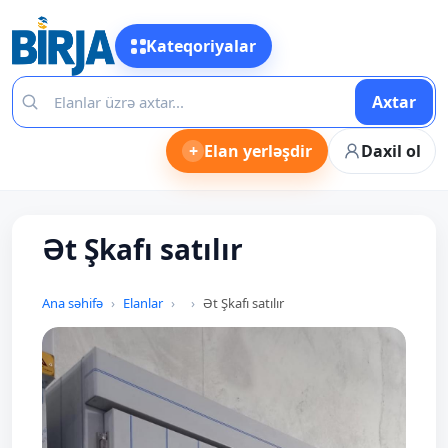
Kateqoriyalar
Axtar
+
Elan yerləşdir
Daxil ol
Ət Şkafı satılır
Ana səhifə
Elanlar
Ət Şkafı satılır