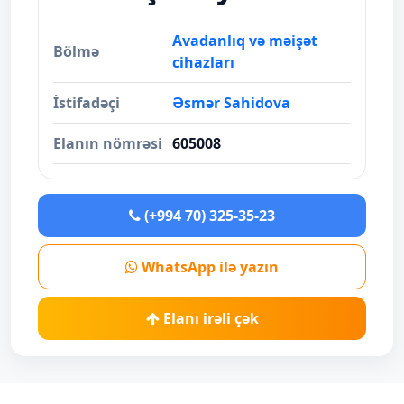
Avadanlıq və məişət
Bölmə
cihazları
İstifadəçi
Əsmər Sahidova
Elanın nömrəsi
605008
(+994 70) 325-35-23
WhatsApp ilə yazın
Elanı irəli çək