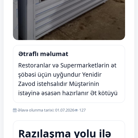
Ətraflı məlumat
Restoranlar və Supermarketlərin ət
şöbəsi üçün uyğundur Yenidir
Zavod istehsalıdır Müştərinin
istəyinə əsasən hazırlanır Ət kötüyü
Əlavə olunma tarixi: 01.07.2026
127
Razılaşma yolu ilə