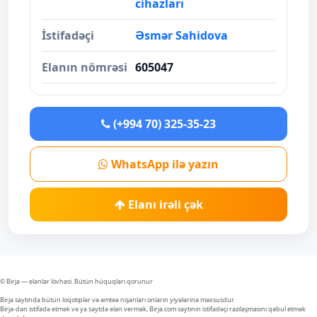
cihazları
İstifadəçi
Əsmər Sahidova
Elanın nömrəsi
605047
(+994 70) 325-35-23
WhatsApp ilə yazın
Elanı irəli çək
© Birja — elanlar lövhəsi. Bütün hüquqları qorunur
Birja saytında bütün loqotiplər və əmtəə nişanları onların yiyələrinə məxsusdur.
Birja-dan istifadə etmək və ya saytda elan vermək, Birja.com saytının istifadəçi razılaşmasını qəbul etmək