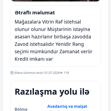
Ətraflı məlumat
Mağazalara Vitrin Rəf istehsal
olunur olunur Müştərinin istəyinə
əsasən hazırlanır birbaşa zavodda
Zavod istehsalıdır Yenidir Rəng
seçimi mümkündür Zəmanət veriir
Kredit imkanı var
Əlavə olunma tarixi: 01.07.2026
118
Razılaşma yolu ilə
Avadanlıq və məişət
Bölmə