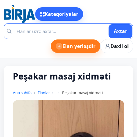
Kateqoriyalar
Axtar
+
Elan yerləşdir
Daxil ol
Peşakar masaj xidməti
Ana səhifə
Elanlar
Peşakar masaj xidməti