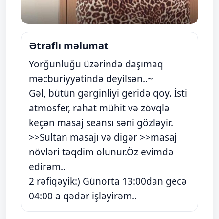
Ətraflı məlumat
Yorğunluğu üzərində daşımaq
məcburiyyətində deyilsən..~
Gəl, bütün gərginliyi geridə qoy. İsti
atmosfer, rahat mühit və zövqlə
keçən masaj seansı səni gözləyir.
>>Sultan masajı və digər >>masaj
növləri təqdim olunur.Öz evimdə
edirəm..
2 rəfiqəyik:) Günorta 13:00dan gecə
04:00 a qədər işləyirəm..