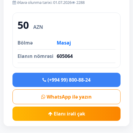
Əlavə olunma tarixi: 01.07.2026
2288
50
AZN
Bölmə
Masaj
Elanın nömrəsi
605064
(+994 99) 800-88-24
WhatsApp ilə yazın
Elanı irəli çək