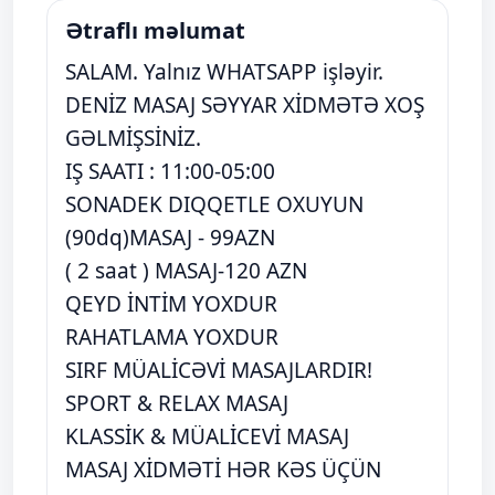
Ətraflı məlumat
SALAM. Yalnız WHATSAPP işləyir.
DENİZ MASAJ SƏYYAR XİDMƏTƏ XOŞ
GƏLMİŞSİNİZ.
IŞ SAATI : 11:00-05:00
SONADEK DIQQETLE OXUYUN
(90dq)MASAJ - 99AZN
( 2 saat ) MASAJ-120 AZN
QEYD İNTİM YOXDUR
RAHATLAMA YOXDUR
SIRF MÜALİCƏVİ MASAJLARDIR!
SPORT & RELAX MASAJ
KLASSİK & MÜALİCEVİ MASAJ
MASAJ XİDMƏTİ HƏR KƏS ÜÇÜN