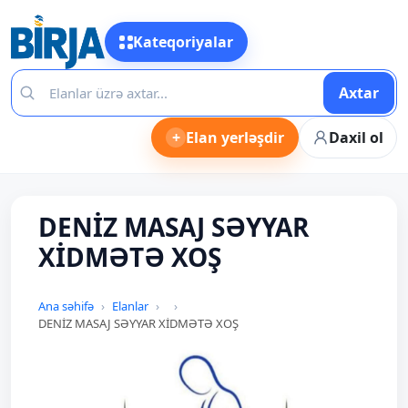
Kateqoriyalar
Axtar
+
Elan yerləşdir
Daxil ol
DENİZ MASAJ SƏYYAR
XİDMƏTƏ XOŞ
Ana səhifə
Elanlar
DENİZ MASAJ SƏYYAR XİDMƏTƏ XOŞ