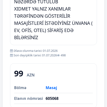
NƏZƏRDƏ TUTULUB
XIDMET YALNIZ XANIMLAR
TƏRƏFİNDƏN GÖSTERİLİR
MASAJÍSTLERÍ İSTƏDİYİNİZ ÜNVANA (
EV, OFİS, OTEL) SİFARİŞ EDƏ
BİLƏRSİNİZ
Əlavə olunma tarixi: 01.07.2026
Son dəyişiklik tarixi: 01.07.2026
498
99
AZN
Bölmə
Masaj
Elanın nömrəsi
605068