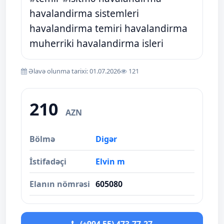
havalandirma sistemleri
havalandirma temiri havalandirma
muherriki havalandirma isleri
Əlavə olunma tarixi: 01.07.2026
121
210
AZN
Bölmə
Digər
İstifadəçi
Elvin m
Elanın nömrəsi
605080