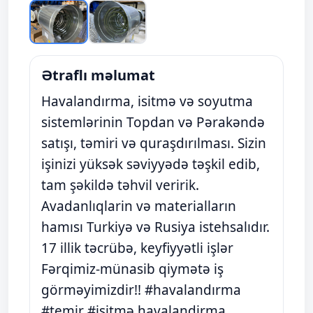
Ətraflı məlumat
Havalandırma, isitmə və soyutma
sistemlərinin Topdan və Pərakəndə
satışı, təmiri və quraşdırılması. Sizin
işinizi yüksək səviyyədə təşkil edib,
tam şəkildə təhvil veririk.
Avadanlıqlarin və materialların
hamısı Turkiyə və Rusiya istehsalıdır.
17 illik təcrübə, keyfiyyətli işlər
Fərqimiz-münasib qiymətə iş
görməyimizdir!! #havalandırma
#temir #isitmə havalandirma