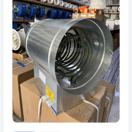
Prev
Next