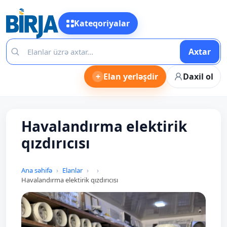
Kateqoriyalar
Axtar
+
Elan yerləşdir
Daxil ol
Havalandırma elektirik
qızdırıcısı
Ana səhifə
Elanlar
Havalandırma elektirik qızdırıcısı