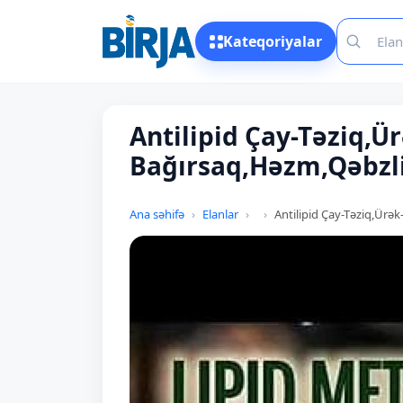
Kateqoriyalar
Antilipid Çay-Təziq,
Bağırsaq,Həzm,Qəbzli
Ana səhifə
Elanlar
Antilipid Çay-Təziq,Ürə