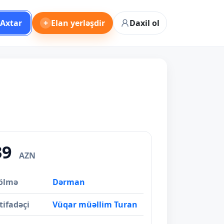
Axtar
+
Elan yerləşdir
Daxil ol
39
AZN
ölmə
Dərman
tifadəçi
Vüqar müəllim Turan