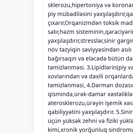
sklerozu,hipertoniya və korona
piy mübadiləsini yaxşılaşdırır,q
çıxarır,Orqanizmdən toksik madd
salır,həzm sisteminin,qaraciyəri
yaxşılaşdırır,stresslər,sinir gər
növ təzyiqin səviyyəsindən asıl
bağırsaqın və eləcədə bütün dax
təmizlənməsi. 3.Lipidlərin(piy v
xovlarından və daxili orqanlar
təmizlənməsi, 4.Dərman dozasın
qismində,ürək-damar xəstəliklər
aterosklerozu,ürəyin işemik xəs
qabiliyyətini yaxşılaşdırır. 5.Si
üçün yüksək zehni və fiziki yük
kimi,xronik yorğunluq sindromu