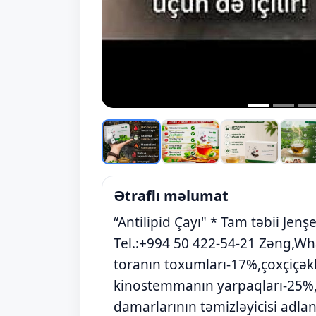
Ətraflı məlumat
“Antilipid Çayı" * Tam təbii Jenşe
Tel.:+994 50 422-54-21 Zəng,Wh
toranın toxumları-17%,çoxçiçək
kinostemmanın yarpaqları-25%,
damarlarının təmizləyicisi adlan