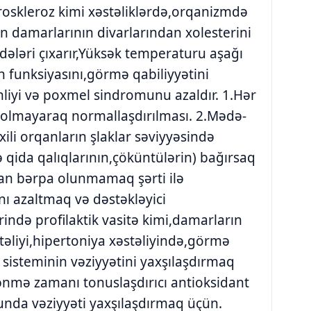
roskleroz kimi xəstəliklərdə,orqanizmdə
an damarlarının divarlarından xolesterini
ələri çıxarır,Yüksək temperaturu aşağı
n funksiyasını,görmə qabiliyyətini
ginliyi və poxmel sindromunu azaldır. 1.Hər
ı olmayaraq normallaşdırılması. 2.Mədə-
ili orqanların şlaklar səviyyəsində
ə qida qalıqlarının,çöküntülərin) bağırsaq
dan bərpa olunmamaq şərti ilə
ı azaltmaq və dəstəkləyici
ində profilaktik vasitə kimi,damarların
təliyi,hipertoniya xəstəliyində,görmə
nir sisteminin vəziyyətini yaxşılaşdırmaq
lənmə zamanı tonuslaşdırıcı antioksidant
nda vəziyyəti yaxşılaşdırmaq üçün.