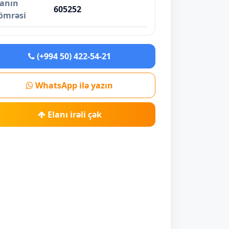
lanın
605252
ömrəsi
(+994 50) 422-54-21
WhatsApp ilə yazın
Elanı irəli çək