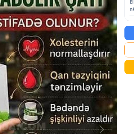
E
n
Next