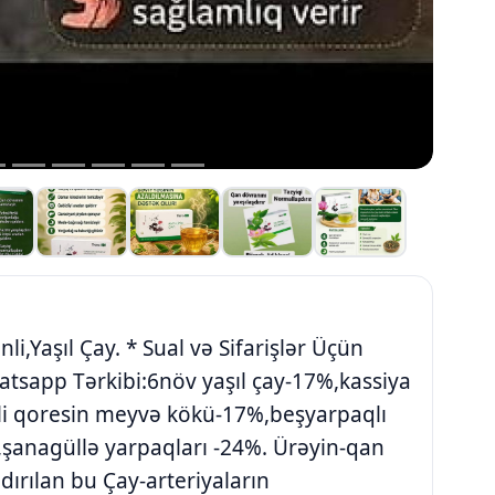
nli,Yaşıl Çay. * Sual və Sifarişlər Üçün
atsapp Tərkibi:6növ yaşıl çay-17%,kassiya
li qoresin meyvə kökü-17%,beşyarpaqlı
şanagüllə yarpaqları -24%. Ürəyin-qan
dırılan bu Çay-arteriyaların