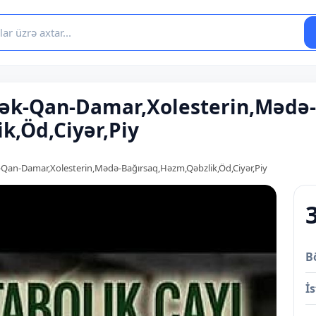
Ürək-Qan-Damar,Xolesterin,Mədə-
k,Öd,Ciyər,Piy
k-Qan-Damar,Xolesterin,Mədə-Bağırsaq,Həzm,Qəbzlik,Öd,Ciyər,Piy
B
İs