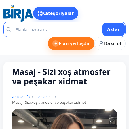
Kateqoriyalar
Axtar
+
Elan yerləşdir
Daxil ol
Masaj - Sizi xoş atmosfer
və peşəkar xidmət
Ana səhifə
Elanlar
Masaj - Sizi xoş atmosfer və peşəkar xidmət