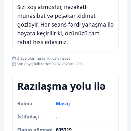
Sizi xoş atmosfer, nəzakətli
münasibət və peşəkar xidmət
gözləyir. Hər seans fərdi yanaşma ilə
həyata keçirilir ki, özünüzü tam
rahat hiss edəsiniz.
Əlavə olunma tarixi: 03.07.2026
Son dəyişiklik tarixi: 03.07.2026
2200
Razılaşma yolu ilə
Bölmə
Masaj
İstifadəçi
. .
Elanın nömrəsi
605319