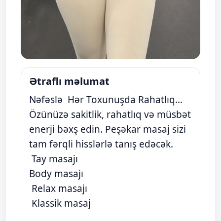
Ətraflı məlumat
Nəfəslə Hər Toxunuşda Rahatlıq…
Özünüzə sakitlik, rahatlıq və müsbət
enerji bəxş edin. Peşəkar masaj sizi
tam fərqli hisslərlə tanış edəcək.
Tay masajı
Body masajı
Relax masajı
Klassik masaj