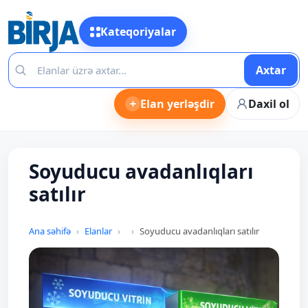
Kateqoriyalar
Axtar
+
Elan yerləşdir
Daxil ol
Soyuducu avadanlıqları
satılır
Ana səhifə
Elanlar
Soyuducu avadanlıqları satılır