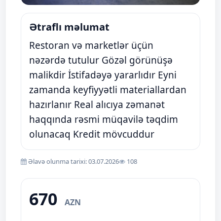
Ətraflı məlumat
Restoran və marketlər üçün
nəzərdə tutulur Gözəl görünüşə
malikdir İstifadəyə yararlıdır Eyni
zamanda keyfiyyətli materiallardan
hazırlanır Real alıcıya zəmanət
haqqında rəsmi müqavilə təqdim
olunacaq Kredit mövcuddur
Əlavə olunma tarixi: 03.07.2026
108
670
AZN