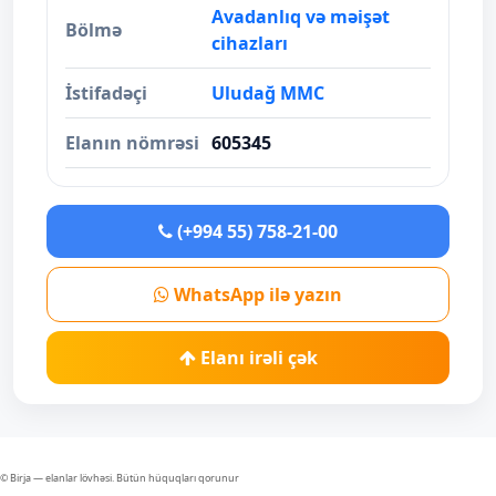
Avadanlıq və məişət
Bölmə
cihazları
İstifadəçi
Uludağ MMC
Elanın nömrəsi
605345
(+994 55) 758-21-00
WhatsApp ilə yazın
Elanı irəli çək
© Birja — elanlar lövhəsi. Bütün hüquqları qorunur